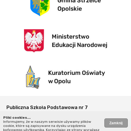
Publiczna Szkoła Podstawowa nr 7
w Strzelcach Opolskich
Pliki cookies...
ul. Kardynała Wyszyńskiego 2
Informujemy, że w naszym serwisie używamy plików
cookie, które są zapisywane na dysku urządzenia
47-100 Strzelce Opolskie
końcowego użytkownika. Korzystając ze strony wyrażasz