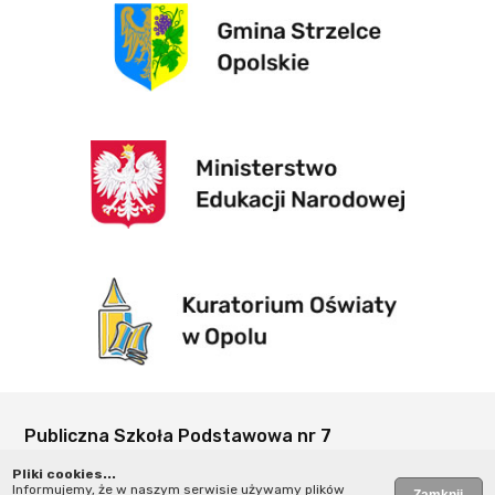
Publiczna Szkoła Podstawowa nr 7
w Strzelcach Opolskich
Pliki cookies...
ul. Kardynała Wyszyńskiego 2
Informujemy, że w naszym serwisie używamy plików