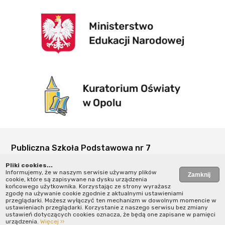
Publiczna Szkoła Podstawowa nr 7
w Strzelcach Opolskich
Pliki cookies...
ul. Kardynała Wyszyńskiego 2
Informujemy, że w naszym serwisie używamy plików
cookie, które są zapisywane na dysku urządzenia
47-100 Strzelce Opolskie
końcowego użytkownika. Korzystając ze strony wyrażasz
zgodę na używanie cookie zgodnie z aktualnymi ustawieniami
+77 462 11 60
przeglądarki. Możesz wyłączyć ten mechanizm w dowolnym momencie w
ustawieniach przeglądarki. Korzystanie z naszego serwisu bez zmiany
ustawień dotyczących cookies oznacza, że będą one zapisane w pamięci
napisz do nas ››
urządzenia.
Więcej ››