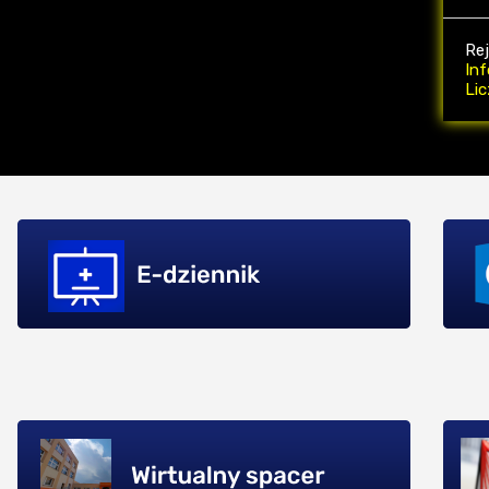
Re
Inf
Li