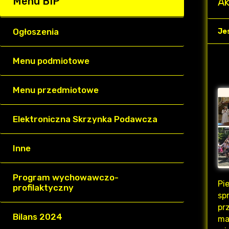
Menu BIP
Ak
Ogłoszenia
Je
Menu podmiotowe
Menu przedmiotowe
Elektroniczna Skrzynka Podawcza
Inne
Program wychowawczo-
Pi
profilaktyczny
sp
pr
Bilans 2024
ma