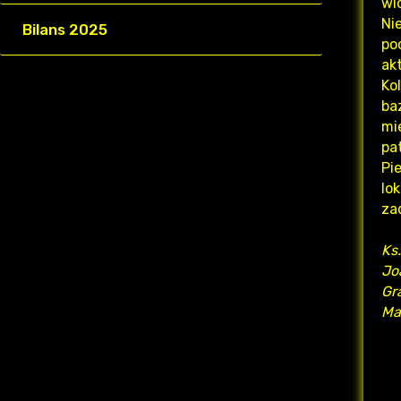
wi
Ni
Bilans 2025
po
ak
Ko
ba
mi
pa
Pi
lo
za
Ks
Jo
Gr
Ma