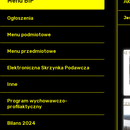
Menu BIP
Ak
Ogłoszenia
Je
Menu podmiotowe
Menu przedmiotowe
Elektroniczna Skrzynka Podawcza
Inne
Program wychowawczo-
profilaktyczny
Bilans 2024