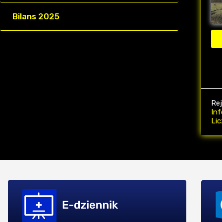
Bilans 2025
Re
Inf
Li