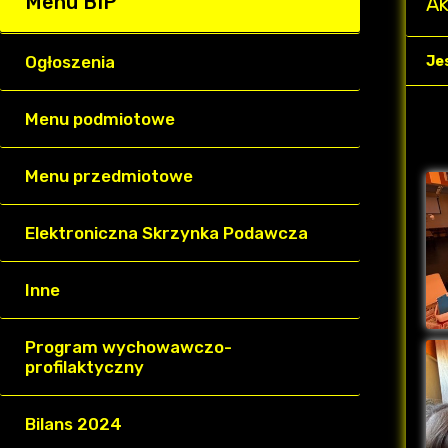
Menu BIP
Ak
Ogłoszenia
Je
Menu podmiotowe
Menu przedmiotowe
Elektroniczna Skrzynka Podawcza
Inne
Program wychowawczo-
profilaktyczny
Bilans 2024