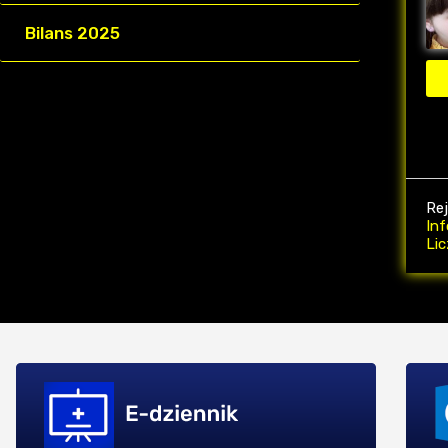
Bilans 2025
Re
Inf
Li